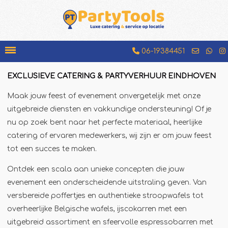
06-19384451
EXCLUSIEVE CATERING & PARTYVERHUUR EINDHOVEN
Bakfiets
Maak jouw feest of evenement onvergetelijk met onze
Beenhamkraam
uitgebreide diensten en vakkundige ondersteuning! Of je
Chocolademelkkraam
nu op zoek bent naar het perfecte materiaal, heerlijke
catering of ervaren medewerkers, wij zijn er om jouw feest
Espressobar
tot een succes te maken.
Foodtruck
Ontdek een scala aan unieke concepten die jouw
Glühweinkraam
evenement een onderscheidende uitstraling geven. Van
Hamburgerkraam
versbereide poffertjes en authentieke stroopwafels tot
Hotdogkraam
overheerlijke Belgische wafels, ijscokarren met een
IJscokar
uitgebreid assortiment en sfeervolle espressobarren met