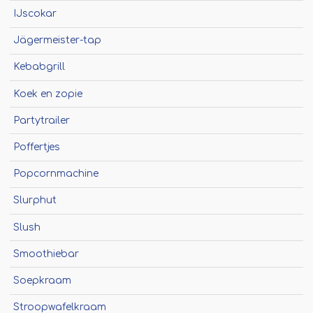
Winterkraam
IJscokar
Winterhuisje
Jägermeister-tap
Kebabgrill
Koek en zopie
Partytrailer
Poffertjes
Popcornmachine
Slurphut
Slush
Smoothiebar
Soepkraam
Stroopwafelkraam