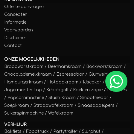
Offerte aanvragen
Concepten
Informatie
Voorwaarden
Disclaimer
Contact
ONZE MOGELIJKHEDEN
Braadworstkraam
/
Beenhamkraam
/
Bockworstkraam
/
Chocolademelkkraam
/
Espressobar
/
Glühweinkraam
/
Hamburgerkraam
/
Hotdogkraam
/
IJscokar
/
Jägermeister-tap
/
Kebabgrill
/
Koek en zopie
/
Poffertjes
/
Popcornmachine
/
Slush Kraam
/
Smoothiebar
/
Soepkraam
/
Stroopwafelkraam
/
Sinaasappelpers
/
Suikerspinmachine
/
Wafelkraam
VERHUUR
Bakfiets
/
Foodtruck
/
Partytrailer
/
Slurphut
/