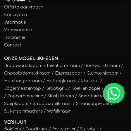
INFORMATIE
Offerte aanvragen
Concepten
Informatie
Voorwaarden
Disclaimer
Contact
ONZE MOGELIJKHEDEN
Braadworstkraam
/
Beenhamkraam
/
Bockworstkraam
/
Chocolademelkkraam
/
Espressobar
/
Glühweinkraam
/
Hamburgerkraam
/
Hotdogkraam
/
IJscokar
/
Jägermeister-tap
/
Kebabgrill
/
Koek en zopie
/
Poffertjes
/
Popcornmachine
/
Slush Kraam
/
Smoothiebar
/
Soepkraam
/
Stroopwafelkraam
/
Sinaasappelpers
/
Suikerspinmachine
/
Wafelkraam
VERHUUR
Bakfiets
/
Foodtruck
/
Partytrailer
/
Slurphut
/