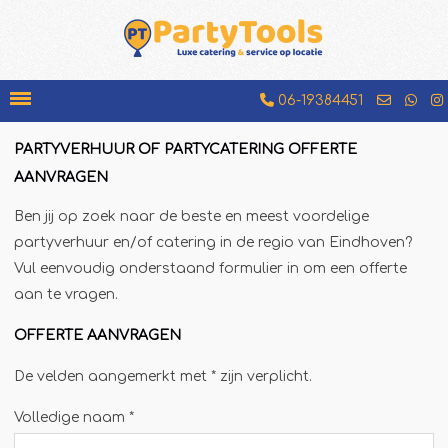
06-19384451
PARTYVERHUUR OF PARTYCATERING OFFERTE
Bakfiets
AANVRAGEN
Beenhamkraam
Ben jij op zoek naar de beste en meest voordelige
Chocolademelkkraam
partyverhuur en/of catering in de regio van Eindhoven?
Vul eenvoudig onderstaand formulier in om een offerte
Espressobar
aan te vragen.
Foodtruck
OFFERTE AANVRAGEN
Glühweinkraam
Hamburgerkraam
De velden aangemerkt met * zijn verplicht.
Hotdogkraam
Volledige naam *
IJscokar