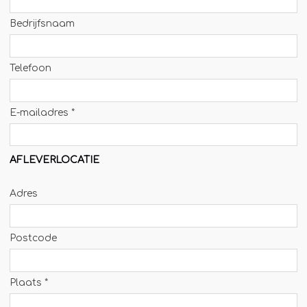
Jägermeister-tap
Bedrijfsnaam
Kebabgrill
Partytrailer
Telefoon
Poffertjes
Popcornmachine
E-mailadres *
Slush
Slurphut
AFLEVERLOCATIE
Smoothiebar
Adres
Soepkraam
Stroopwafelkraam
Postcode
Sinaasappelpers
Suikerspinmachine
Plaats *
Wafelkraam