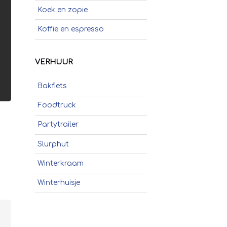
Koek en zopie
Koffie en espresso
Poffertjes
VERHUUR
Popcorn
Bakfiets
Schepijs
Foodtruck
Sinaasappelpers
Partytrailer
Slush
Slurphut
Smoothies
Winterkraam
Soep
Winterhuisje
Stroopwafels
Suikerspinnen