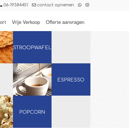
06-19384451
contact opnemen
ort
Vrije Verkoop
Offerte aanvragen
STROOPWAFELS
ESPRESSO
POPCORN