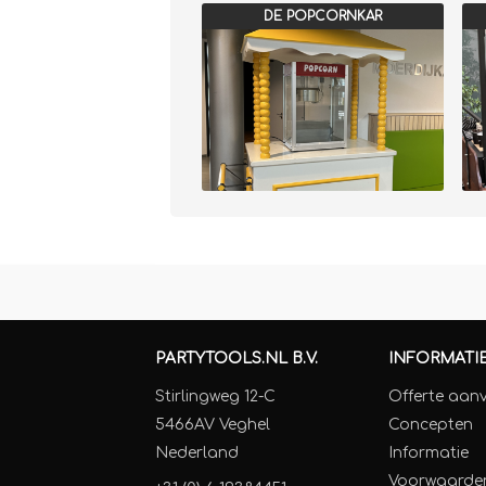
DE POPCORNKAR
PARTYTOOLS.NL B.V.
INFORMATI
Stirlingweg 12-C
Offerte aan
5466AV Veghel
Concepten
Nederland
Informatie
Voorwaarde