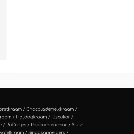
orstkraam
/
Chocolademelkkraam
/
kraam
/
Hotdogkraam
/
IJscokar
/
e
/
Poffertjes
/
Popcornmachine
/
Slush
wafelkraam
/
Sinaasappelpers
/