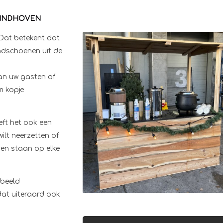
EINDHOVEN
Dat betekent dat
andschoenen uit de
aan uw gasten of
m kopje
ft het ook een
wilt neerzetten of
men staan op elke
rbeeld
dat uiteraard ook