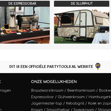
DE ESPRESSOBAR
DE SLURPHUT
DIT IS EEN OFFICIËLE PARTYTOOLS.NL WEBSITE
E
ONZE MOGELIJKHEDEN
vragen
Braadworstkraam
/
Beenhamkraam
/
Bockw
Espressobar
/
Glühweinkraam
/
Hamburger
Jägermeister-tap
/
Kebabgrill
/
Koek en zopi
n
Kraam
/
Smoothiebar
/
Soepkraam
/
Stroop