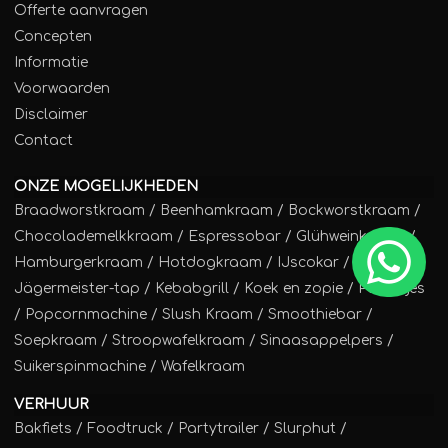
Offerte aanvragen
Concepten
Informatie
Voorwaarden
Disclaimer
Contact
ONZE MOGELIJKHEDEN
Braadworstkraam
/
Beenhamkraam
/
Bockworstkraam
/
Chocolademelkkraam
/
Espressobar
/
Glühweinkraam
/
Hamburgerkraam
/
Hotdogkraam
/
IJscokar
/
Jägermeister-tap
/
Kebabgrill
/
Koek en zopie
/
Poffertjes
/
Popcornmachine
/
Slush Kraam
/
Smoothiebar
/
Soepkraam
/
Stroopwafelkraam
/
Sinaasappelpers
/
Suikerspinmachine
/
Wafelkraam
VERHUUR
Bakfiets
/
Foodtruck
/
Partytrailer
/
Slurphut
/