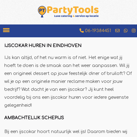
06-19384451
IJSCOKAR HUREN IN EINDHOVEN
Bakfiets
IJs kan altijd, of het nu warm is of niet. Het enige wat jij
Beenhamkraam
hoeft te doen is de smaak aan het weer aanpassen. Wil jij
Chocolademelkkraam
een origineel dessert op jouw feestelijk diner of bruiloft? Of
wil je op een originele manier reclame maken voor jouw
Espressobar
bedrijf? Wat dacht je van een ijscokar? Jij kunt heel
Foodtruck
voordelig bij ons een ijscokar huren voor iedere gewenste
Glühweinkraam
gelegenheid!
Hamburgerkraam
AMBACHTELIJK SCHEPIJS
Hotdogkraam
Bij een ijscokar hoort natuurlijk wel ijs! Daarom bieden wij
IJscokar