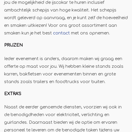
jou de mogelijkheid de ijscokar te huren inclusief
Jägermeister-tap
ambachtelijk schepijs van hoge kwaliteit. Het schepijs
Kebabgrill
wordt geleverd op aanvraag, en je kunt zelf de hoeveelheid
Partytrailer
en smaken uitkiezen! Voor ons groot assortiment aan
smaken kun je het best
contact
met ons opnemen.
Poffertjes
Popcornmachine
PRIJZEN
Slush
Ieder evenement is anders, daarom maken wij graag een
Slurphut
offerte op maat voor jou. Wij hebben kleine stands zoals
Smoothiebar
karren, bakfietsen voor evenementen binnen en grote
stands zoals trailers en foodtrucks voor buiten.
Soepkraam
Stroopwafelkraam
EXTRA'S
Sinaasappelpers
Naast de eerder genoemde diensten, voorzien wij ook in
Suikerspinmachine
de benodigdheden voor elektriciteit, verlichting en
Wafelkraam
guirlandes. Daarnaast bieden wij de optie om ervaren
personeel te leveren om de benodigde taken tijdens uw