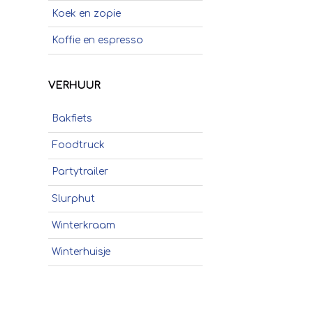
Koek en zopie
Koffie en espresso
Poffertjes
VERHUUR
Popcorn
Bakfiets
Schepijs
Foodtruck
Sinaasappelpers
Partytrailer
Slush
Slurphut
Smoothies
Winterkraam
Soep
Winterhuisje
Stroopwafels
Suikerspinnen