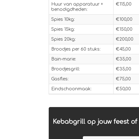
Huur van apparatuur +
€115,00
benodigdheden:
Spies 10kg:
€100,00
Spies 15kg:
€150,00
Spies 20kg:
€200,00
Broodjes per 60 stuks:
€45,00
Bain-marie:
€35,00
Broodjesgrill:
€35,00
Gasfles:
€75,00
Eindschoonmaak:
€50,00
Kebabgrill op jouw feest o