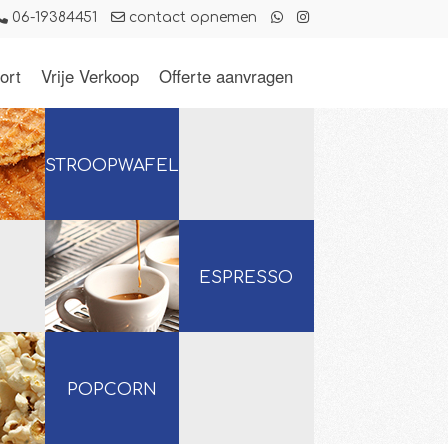
06-19384451
contact opnemen
ort
Vrije Verkoop
Offerte aanvragen
STROOPWAFELS
ESPRESSO
POPCORN