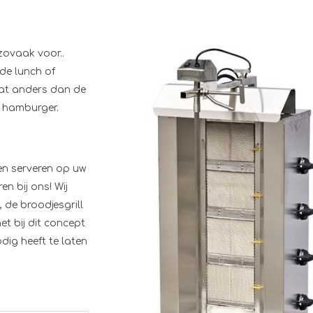
zovaak voor..
ede lunch of
wat anders dan de
e hamburger.
len serveren op uw
n bij ons! Wij
, de broodjesgrill
t bij dit concept
dig heeft te laten