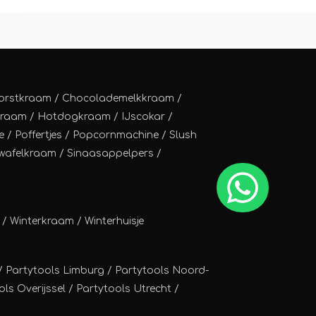
orstkraam
/
Chocolademelkkraam
/
kraam
/
Hotdogkraam
/
IJscokar
/
e
/
Poffertjes
/
Popcornmachine
/
Slush
wafelkraam
/
Sinaasappelpers
/
/
Winterkraam
/
Winterhuisje
/ Partytools Limburg / Partytools Noord-
ls Overijssel / Partytools Utrecht /