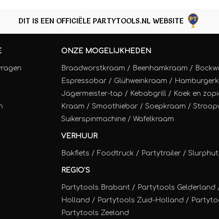
DIT IS EEN OFFICIËLE PARTYTOOLS.NL WEBSITE
E
ONZE MOGELIJKHEDEN
vragen
Braadworstkraam
/
Beenhamkraam
/
Bockw
Espressobar
/
Glühweinkraam
/
Hamburger
Jägermeister-tap
/
Kebabgrill
/
Koek en zopi
n
Kraam
/
Smoothiebar
/
Soepkraam
/
Stroop
Suikerspinmachine
/
Wafelkraam
VERHUUR
Bakfiets
/
Foodtruck
/
Partytrailer
/
Slurphut
REGIO'S
Partytools Brabant / Partytools Gelderland 
Holland / Partytools Zuid-Holland / Partytoo
Partytools Zeeland